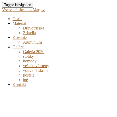
Toggle Navigation
Vstavané skrine – Marjov
O nás
Material
Drevotrieska
Zrkadla
Kovanie
Aluminium
Galéria
Galéria 2020
stolíky
komody
vešiakové steny
vstavané skrine
postele
iné
Kontakt