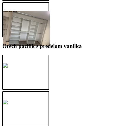
Orech pacifik s predelom vanilka