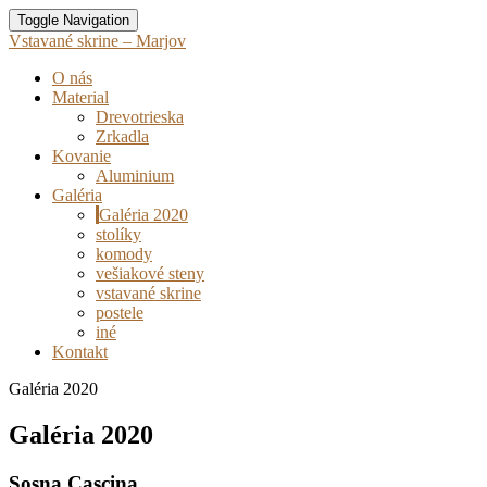
Toggle Navigation
Vstavané skrine – Marjov
O nás
Material
Drevotrieska
Zrkadla
Kovanie
Aluminium
Galéria
Galéria 2020
stolíky
komody
vešiakové steny
vstavané skrine
postele
iné
Kontakt
Galéria 2020
Galéria 2020
Sosna Cascina